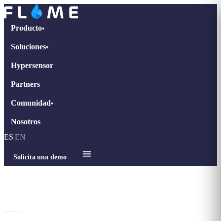
Producto
▾
Soluciones
▾
Hypersensor
Partners
Comunidad
▾
Nosotros
ES
|
EN
Solicita una demo
Legal