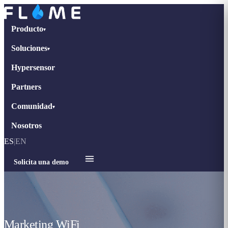
Producto
▾
Soluciones
▾
Hypersensor
Partners
Comunidad
▾
Nosotros
ES
|
EN
Solicita una demo
Marketing WiFi