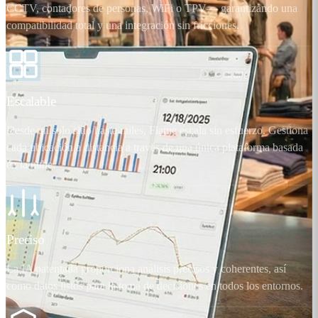
CCTV, contadores de personas, WiFi o TPV— garantizando una
compatibilidad total y una integración sin fricciones.
Escalable
Desde un solo sitio hasta miles, Flame escala sin esfuerzo. Gestiona
cada ubicación a distancia a través de una única plataforma basada
en la nube.
Preciso
La IA patentada proporciona análisis precisos y coherentes, así
como datos listos para la toma de decisiones en todos los entornos.