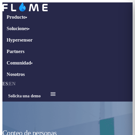
Producto
▾
Soluciones
▾
Hypersensor
Partners
Comunidad
▾
Nosotros
ES
|
EN
Solicita una demo
Conteo de personas