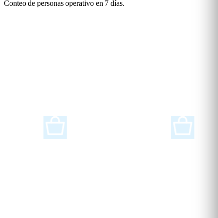
Conteo de personas operativo en 7 días.
Solicita una demo
Soluciones para cualquier
Industria
Flame Analytics es una plataforma avanzada de analítica inteligente
diseñada para dar soporte a una amplia variedad de industrias y
sectores.
Retail
Supermercados
idad y la
Impulsa el éxito del sector minorista con
Optimiza el layout, l
ntro
insights de clientes en tiempo real.
tiempo real y la con
pasillo del supermer
Leer más
Leer más