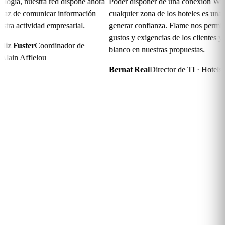
ogía, nuestra red dispone ahora
Poder disponer de una conexión Wi-Fi 
z de comunicar información
cualquier zona de los hoteles es una fo
a actividad empresarial.
generar confianza. Flame nos permite c
gustos y exigencias de los clientes y dar
 Fuster
Coordinador de
blanco en nuestras propuestas.
in Afflelou
Bernat Real
Director de TI · Hotels V
Preguntas
frecuentes
¿Qué es un sistema de People Counting y cómo funciona?