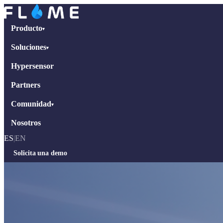
Producto
▾
Soluciones
▾
Hypersensor
Partners
Comunidad
▾
Nosotros
ES
|
EN
Solicita una demo