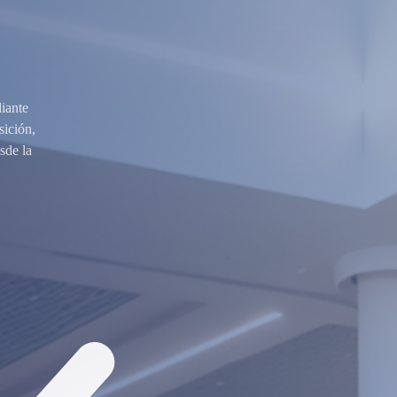
diante
sición,
sde la