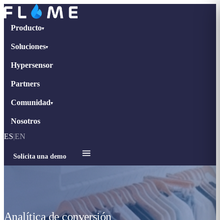
Producto
▾
Soluciones
▾
Hypersensor
Partners
Comunidad
▾
Nosotros
ES
|
EN
Solicita una demo
Analítica de conversión