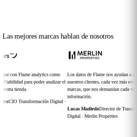
Las mejores marcas hablan
de nosotros
ar con Flame analytics como
Los datos de Flame nos ayudan a adapt
iabilidad para poder analizar el
nuestros clientes, cada vez más exigentes
tra tienda.
marcas, que nos demandan cada vez má
información.
z
CIO Transformación Digital ·
Lucas Madiedo
Director de Transform
Digital · Merlin Properties
Preguntas
frecuentes