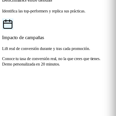
Identifica las top-performers y replica sus prácticas.
Impacto de campañas
Lift real de conversión durante y tras cada promoción.
Conoce tu tasa de conversión real, no la que crees que tienes.
Demo personalizada en 20 minutos.
Solicita una demo
Soluciones para cualquier
Industria
Flame Analytics es una plataforma avanzada de analítica inteligente
diseñada para dar soporte a una amplia variedad de industrias y