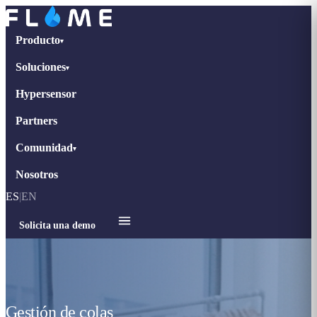
Producto
▾
Soluciones
▾
Hypersensor
Partners
Comunidad
▾
Nosotros
ES
|
EN
Solicita una demo
Gestión de colas