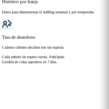
Histórico por franja
Datos para dimensionar el staffing semanal y por temporada.
Tasa de abandono
Cuántos clientes deciden irse sin esperar.
Cada minuto de espera cuesta. Anticípate.
Gestión de colas operativa en 7 días.
Solicita una demo
Soluciones para cualquier
Industria
Flame Analytics es una plataforma avanzada de analítica inteligente
diseñada para dar soporte a una amplia variedad de industrias y