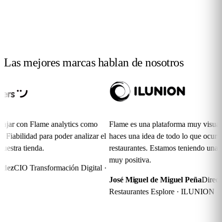
Las mejores marcas hablan
de nosotros
ar con Flame analytics como
Flame es una plataforma muy visual con 
iabilidad para poder analizar el
haces una idea de todo lo que ocurre en
tra tienda.
restaurantes. Estamos teniendo una expe
muy positiva.
z
CIO Transformación Digital ·
José Miguel de Miguel Peña
Director d
Restaurantes Esplore · ILUNION
Preguntas
frecuentes