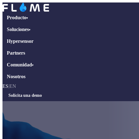
Producto
▾
Soluciones
▾
Hypersensor
Partners
Comunidad
▾
Nosotros
ES
|
EN
Solicita una demo