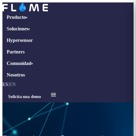
Producto
▾
Soluciones
▾
Hypersensor
Partners
Comunidad
▾
Nosotros
ES
|
EN
Solicita una demo