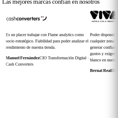
Las mejores marcas
confían en nosotros
 placer trabajar con Flame analytics como
Poder disponer de una co
 estratégico. Fiabilidad para poder analizar el
cualquier zona de los hot
miento de nuestra tienda.
generar confianza. Flame
gustos y exigencias de los
el Fernández
CIO Transformación Digital ·
blanco en nuestras propue
 Converters
Bernat Real
Director de
Soluciones para cualquier
Industria
Flame Analytics es una plataforma avanzada de analítica inteligente
diseñada para dar soporte a una amplia variedad de industrias y
sectores.