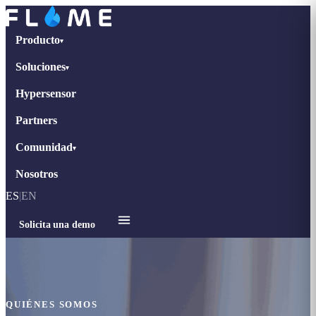
Producto
▾
Soluciones
▾
Hypersensor
Partners
Comunidad
▾
Nosotros
ES
|
EN
Solicita una demo
QUIÉNES SOMOS