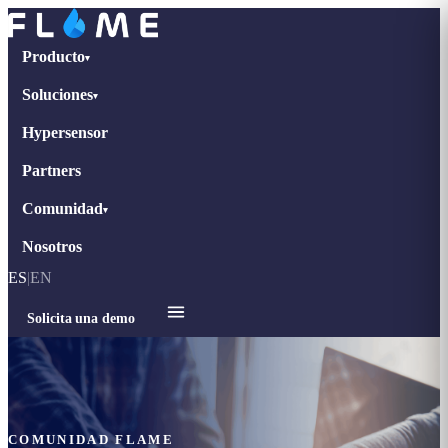
Producto
▾
Soluciones
▾
Hypersensor
Partners
Comunidad
▾
Nosotros
ES
|
EN
Solicita una demo
COMUNIDAD FLAME