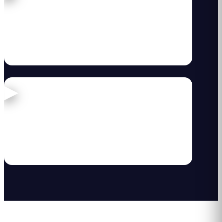
Webinar: Las 5 Campañas de Marketing para
CC más exitosas de 2021
24 de febrero de 2022
· 45 min
WEBINARS
Webinar de Jonathan Solís: Los 10 KPIs que
debes medir en un centro comercial
13 de abril de 2020
· 45 min