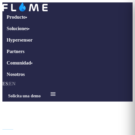
Producto
▾
Soluciones
▾
Hypersensor
Partners
Comunidad
▾
Nosotros
ES
|
EN
Solicita una demo
Legal