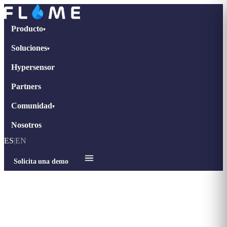
Producto
▾
Soluciones
▾
Hypersensor
Partners
Comunidad
▾
Nosotros
ES
|
EN
Solicita una demo
Inicio
›
Comunidad