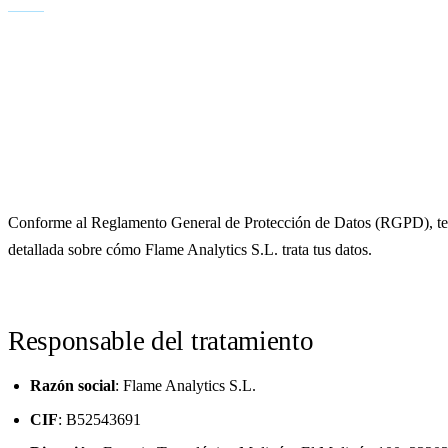
Legal
Información detallada sobre
el tratamiento de datos
Última actualización:
19 de mayo de 2026
Conforme al Reglamento General de Protección de Datos (RGPD), te f
detallada sobre cómo Flame Analytics S.L. trata tus datos.
Responsable del tratamiento
Razón social
: Flame Analytics S.L.
CIF
: B52543691