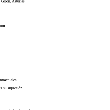
 Gijón, Asturias
com
ntractuales.
es su supresión.