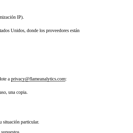
mización IP).
Estados Unidos, donde los proveedores están
dote a
privacy@flameanalytics.com
:
caso, una copia.
 situación particular.
s supuestos.