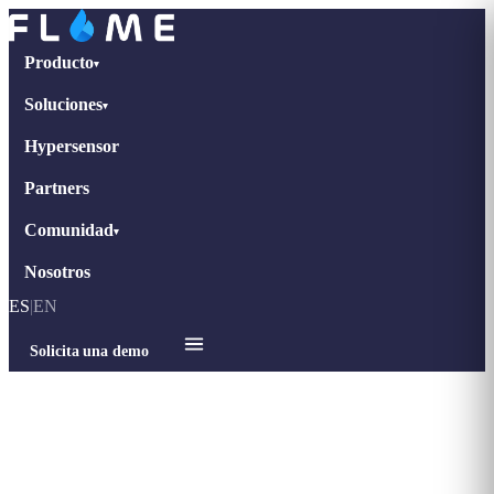
Producto
▾
Soluciones
▾
Hypersensor
Partners
Comunidad
▾
Nosotros
ES
|
EN
Solicita una demo
Inicio
›
Blog