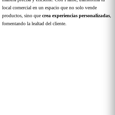
local comercial en un espacio que no solo vende
productos, sino que
crea experiencias personalizadas
,
fomentando la lealtad del cliente.
DEMO PERSONALIZADA · 20 MINUTOS
Convierte el tráfico físico en
decisiones de negocio
Te enseñamos cómo Flame mide tráfico, conversión y
comportamiento en tus tiendas, malls u hoteles. Caso real de
tu sector, sin biometría y con RGPD por diseño. 90+ clientes
B2B en 12 países.
Solicitar demo →