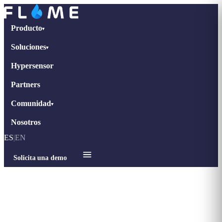
Producto
▾
Soluciones
▾
Hypersensor
Partners
Comunidad
▾
Nosotros
ES
|
EN
Solicita una demo
Inicio
›
Blog