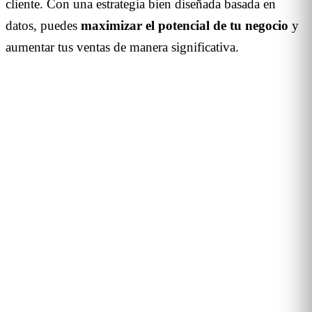
cliente. Con una estrategia bien diseñada basada en
datos, puedes
maximizar el potencial de tu negocio
y
aumentar tus ventas de manera significativa.
DEMO PERSONALIZADA · 20 MINUTOS
Convierte el tráfico físico en
decisiones de negocio
Te enseñamos cómo Flame mide tráfico, conversión y
comportamiento en tus tiendas, malls u hoteles. Caso real de
tu sector, sin biometría y con RGPD por diseño. 90+ clientes
B2B en 12 países.
Solicitar demo →