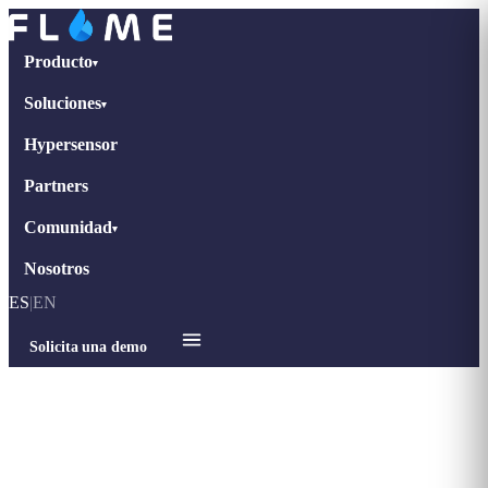
Producto
▾
Soluciones
▾
Hypersensor
Partners
Comunidad
▾
Nosotros
ES
|
EN
Solicita una demo
Inicio
›
Casos de éxito