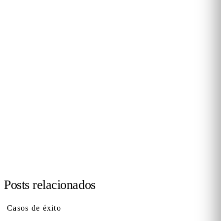
DEMO PERSONALIZADA · 20 MINUTOS
Convierte el tráfico físico en
decisiones de negocio
Te enseñamos cómo Flame mide tráfico, conversión y
comportamiento en tus tiendas, malls u hoteles. Caso real de
tu sector, sin biometría y con RGPD por diseño. 90+ clientes
B2B en 12 países.
Solicitar demo →
Posts relacionados
Casos de éxito