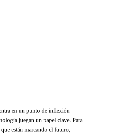
3 DE ABRIL DE 2025
·
6
MIN DE LECTURA
án
tail ya no solo vende
tos, vende experiencias
de vida
uentra en un punto de inflexión
cnología juegan un papel clave. Para
s que están marcando el futuro,