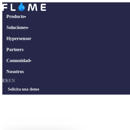
Producto
▾
Soluciones
▾
Hypersensor
Partners
Comunidad
▾
Nosotros
ES
|
EN
Solicita una demo
Inicio
›
Entrevistas