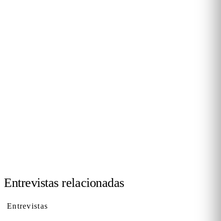
ÚNETE A LA COMUNIDAD
¿Quieres participar en una
entrevista?
Buscamos voces del retail, los centros comerciales, la
hostelería y los espacios públicos. Si tienes algo que contar,
escríbenos y formarás parte de nuestra serie de
conversaciones con quienes deciden.
Contacta con nosotros →
Entrevistas relacionadas
Entrevistas