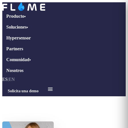
Producto
▾
Soluciones
▾
Hypersensor
Partners
Comunidad
▾
Nosotros
ES
|
EN
Solicita una demo
Inicio
›
Entrevistas