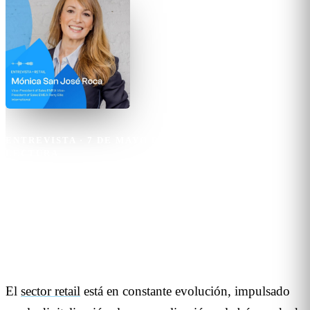
ENTREVISTA
·
7 DE MAYO DE 2025
·
9
MIN DE
LECTURA
Mónica San José Roca
No data, no party: los datos son
el motor del retail moderno
El
sector retail
está en constante evolución, impulsado